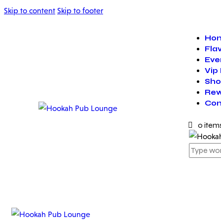
Skip to content
Skip to footer
Ho
Fla
Eve
Vip
Sho
Rew
Con
0 item