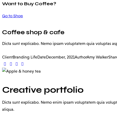
Want to Buy Coffee?
Go to Shop
Coffee shop & cafe
Dicta sunt explicabo. Nemo ipsam voluptatem quia voluptas aspe
Client
Branding Life
Date
December, 2021
Author
Amy Walker
Shar
Creative portfolio
Dicta sunt explicabo. Nemo enim ipsam voluptatem quia voluptas
aliqua.