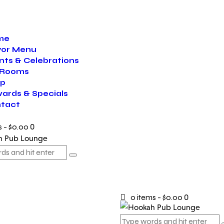
me
vor Menu
nts & Celebrations
 Rooms
p
ards & Specials
tact
s
-
$0.00
0
0 items
-
$0.00
0