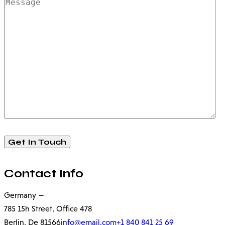
Contact Info
Germany —
785 15h Street, Office 478
Berlin, De 81566
info@email.com
+1 840 841 25 69