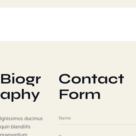
Biogr
Contact
aphy
Form
Ignissimos ducimus
quin blandiitis
praesentium