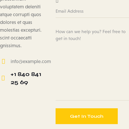
voluptatem deleniti
atque corrupti quos
dolores et quas
molestias excepturi.
scint occaecatti
gnissimus.
info@example.com
E-
+1 840 841
m
25 69
Ph
ail:
on
e: