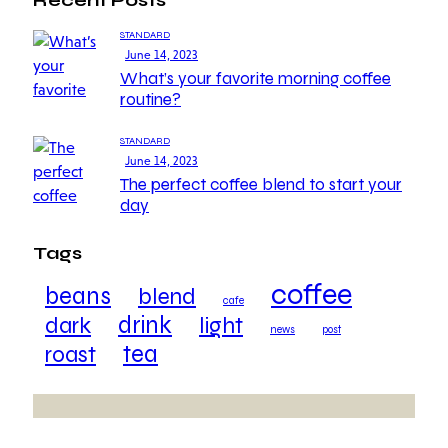
STANDARD
June 14, 2023
What’s your favorite morning coffee
routine?
STANDARD
June 14, 2023
The perfect coffee blend to start your
day
Tags
coffee
beans
blend
cafe
drink
dark
light
news
post
tea
roast