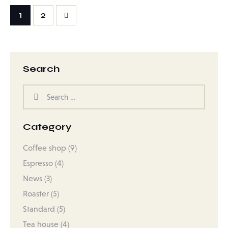
>
1
2
Search
Category
Coffee shop
(9)
Espresso
(4)
News
(3)
Roaster
(5)
Standard
(5)
Tea house
(4)