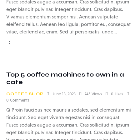
Fusce sodales augue a accumsan. Cras sollicitudin, ipsum
eget blandit pulvinar. Integer tincidunt. Cras dapibus.
Vivamus elementum semper nisi. Aenean vulputate
eleifend tellus. Aenean leo ligula, porttitor eu, consequat
vitae, eleifend ac, enim. Sed ut perspiciatis, unde…
Top 5 coffee machines to own in a
cafe
COFFEE SHOP
June 13, 2023
745
Views
0
Likes
0
Comments
Q Proin faucibus nec mauris a sodales, sed elementum mi
tincidunt. Sed eget viverra egestas nisi in consequat.
Fusce sodales augue a accumsan. Cras sollicitudin, ipsum
eget blandit pulvinar. Integer tincidunt. Cras dapibus.
Vivamus elementum semper nisi. Aenean vulputate