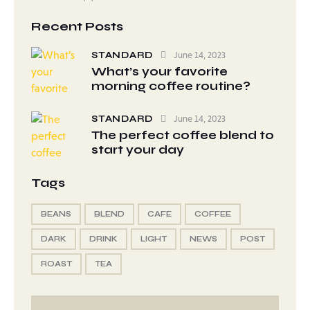
Recent Posts
STANDARD
June 14, 2023
What’s your favorite
morning coffee routine?
STANDARD
June 14, 2023
The perfect coffee blend to
start your day
Tags
BEANS
BLEND
CAFE
COFFEE
DARK
DRINK
LIGHT
NEWS
POST
ROAST
TEA