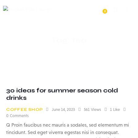
0
Tag: tea
30 ideas for summer season cold
drinks
COFFEE SHOP
June 14, 2023
561
Views
1
Like
0
Comments
Q Proin faucibus nec mauris a sodales, sed elementum mi
tincidunt. Sed eget viverra egestas nisi in consequat.