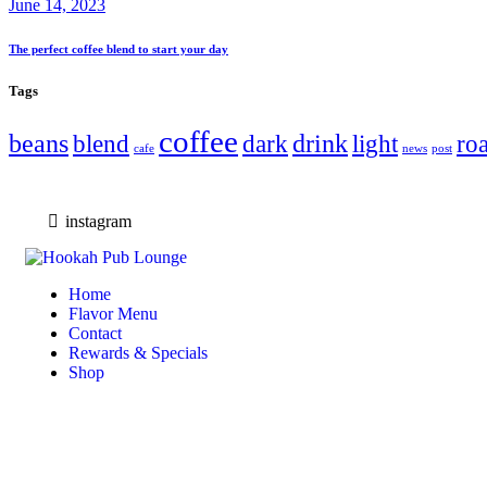
June 14, 2023
The perfect coffee blend to start your day
Tags
coffee
beans
drink
blend
dark
light
roa
cafe
news
post
instagram
Home
Flavor Menu
Contact
Rewards & Specials
Shop