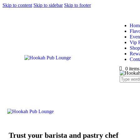
Skip to content
Skip to sidebar
Skip to footer
Hom
Flav
Even
Vip 
Shop
Rewa
Cont
0 items
Trust your barista and pastry chef