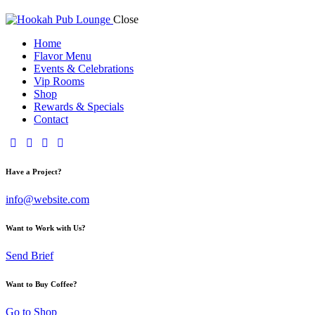
Close
Home
Flavor Menu
Events & Celebrations
Vip Rooms
Shop
Rewards & Specials
Contact
Have a Project?
info@website.com
Want to Work with Us?
Send Brief
Want to Buy Coffee?
Go to Shop