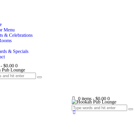
e
or Menu
ts & Celebrations
Rooms
rds & Specials
act
-
$0.00
0
0 items
-
$0.00
0