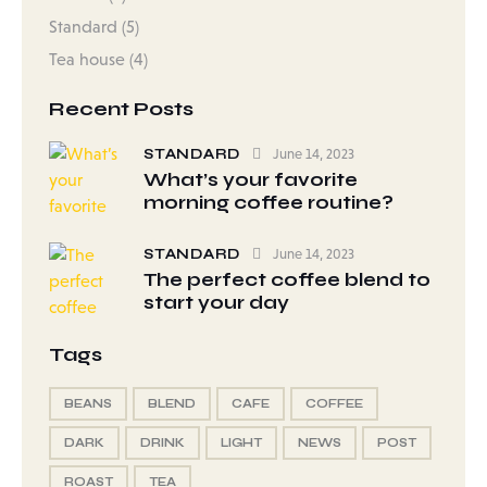
Standard
(5)
Tea house
(4)
Recent Posts
STANDARD
June 14, 2023
What’s your favorite
morning coffee routine?
STANDARD
June 14, 2023
The perfect coffee blend to
start your day
Tags
BEANS
BLEND
CAFE
COFFEE
DARK
DRINK
LIGHT
NEWS
POST
ROAST
TEA