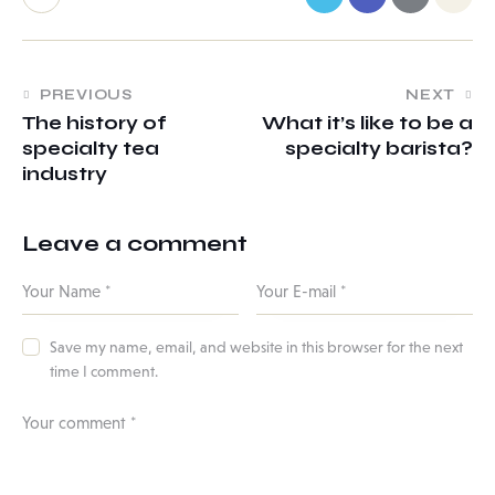
Post
PREVIOUS
NEXT
The history of
What it’s like to be a
navigation
specialty tea
specialty barista?
industry
Leave a comment
Save my name, email, and website in this browser for the next
time I comment.