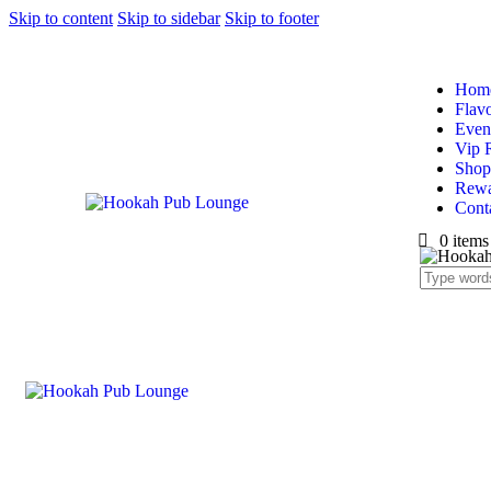
Skip to content
Skip to sidebar
Skip to footer
Hom
Flav
Even
Vip 
Shop
Rewa
Cont
0 items