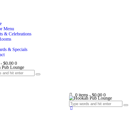
e
or Menu
ts & Celebrations
Rooms
rds & Specials
act
-
$0.00
0
0 items
-
$0.00
0