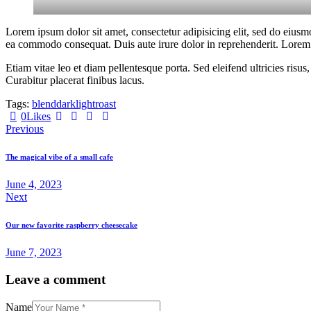
Lorem ipsum dolor sit amet, consectetur adipisicing elit, sed do eiusm
ea commodo consequat. Duis aute irure dolor in reprehenderit. Lorem i
Etiam vitae leo et diam pellentesque porta. Sed eleifend ultricies ri
Curabitur placerat finibus lacus.
Tags:
blend
dark
light
roast
0
Likes
Previous
The magical vibe of a small cafe
June 4, 2023
Next
Our new favorite raspberry cheesecake
June 7, 2023
Leave a comment
Name