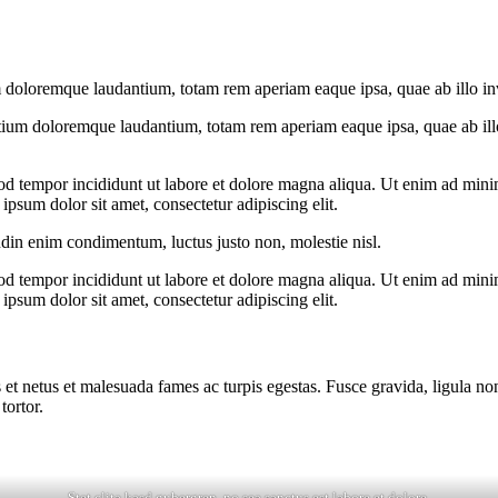
 doloremque laudantium, totam rem aperiam eaque ipsa, quae ab illo inven
tium doloremque laudantium, totam rem aperiam eaque ipsa, quae ab illo i
od tempor incididunt ut labore et dolore magna aliqua. Ut enim ad minim
psum dolor sit amet, consectetur adipiscing elit.
udin enim condimentum, luctus justo non, molestie nisl.
od tempor incididunt ut labore et dolore magna aliqua. Ut enim ad minim
psum dolor sit amet, consectetur adipiscing elit.
 et netus et malesuada fames ac turpis egestas. Fusce gravida, ligula non 
tortor.
Stet clita kasd gubergren, no sea sanctus est labore et dolore.