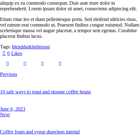
aliquip ex ea commodo consequat. Duis aute irure dolor in
reprehenderit. Lorem ipsum dolor sit amet, consectetur adipiscing elit.
Etiam vitae leo et diam pellentesque porta. Sed eleifend ultricies risus,
vel rutrum erat commodo ut. Praesent finibus congue euismod. Nullam
scelerisque massa vel augue placerat, a tempor sem egestas. Curabitur
placerat finibus lacus.
Tags:
blend
dark
light
roast
0
Likes
Previous
10 safe ways to roast and storage coffee beans
June 6, 2023
Next
Coffee foam and syrup drawings tutorial